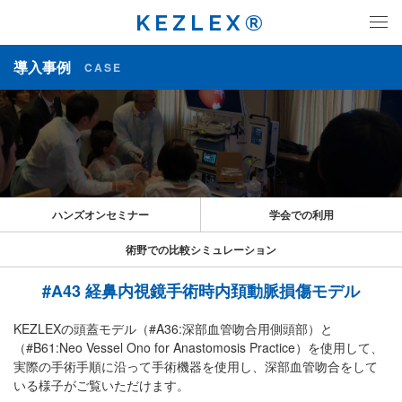
KEZLEX®
導入事例
CASE
ハンズオンセミナー
学会での利用
術野での比較シミュレーション
#A43 経鼻内視鏡手術時内頚動脈損傷モデル
KEZLEXの頭蓋モデル（#A36:深部血管吻合用側頭部）と
（#B61:Neo Vessel Ono for Anastomosis Practice）を使用して、
実際の手術手順に沿って手術機器を使用し、深部血管吻合をして
いる様子がご覧いただけます。