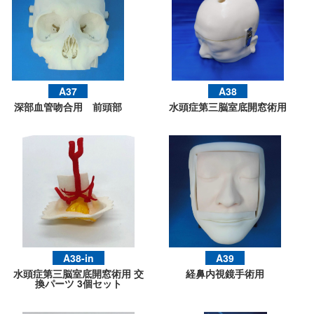
A37
A38
深部血管吻合用 前頭部
水頭症第三脳室底開窓術用
A38-in
A39
水頭症第三脳室底開窓術用 交
経鼻内視鏡手術用
換パーツ 3個セット