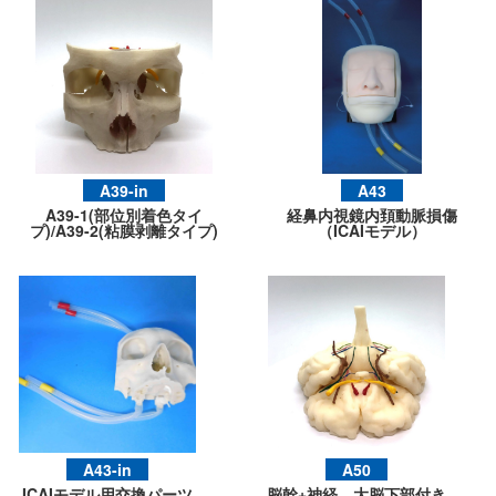
A39-in
A43
A39-1(部位別着色タイ
経鼻内視鏡内頚動脈損傷
プ)/A39-2(粘膜剥離タイプ)
（ICAIモデル）
A43-in
A50
ICAIモデル用交換パーツ
脳幹+神経 大脳下部付き