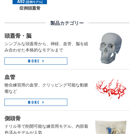
A92
[症例モデル]
症例頭蓋骨
製品カテゴリー
頭蓋骨・脳
シンプルな頭蓋骨から、神経、血管、脳を組
み合わせた本格的なモデルまで
MORE
血管
吻合練習用の血管、クリッピング可能な動脈
瘤など
MORE
側頭骨
ドリル等で削開可能な練習用モデル。内部着
色済みモデルが人気