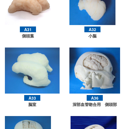
A31
A32
側頭葉
小脳
A33
A36
脳室
深部血管吻合用 側頭部