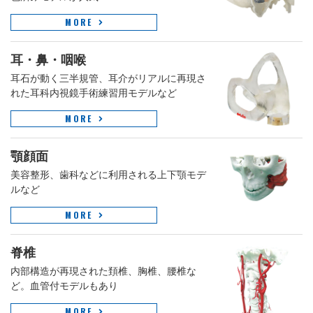
MORE
耳・鼻・咽喉
耳石が動く三半規管、耳介がリアルに再現さ
れた耳科内視鏡手術練習用モデルなど
MORE
顎顔面
美容整形、歯科などに利用される上下顎モデ
ルなど
MORE
脊椎
内部構造が再現された頚椎、胸椎、腰椎な
ど。血管付モデルもあり
MORE