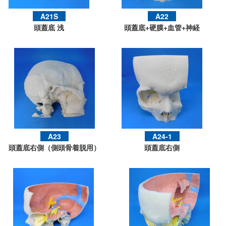
A21S
A22
頭蓋底 浅
頭蓋底+硬膜+血管+神経
A23
A24-1
頭蓋底右側（側頭骨着脱用）
頭蓋底右側