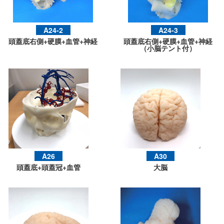
A24-2
A24-3
頭蓋底右側+硬膜+血管+神経
頭蓋底右側+硬膜+血管+神経
（小脳テント付）
A26
A30
頭蓋底+頭蓋冠+血管
大脳