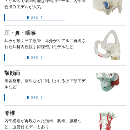
ドリル等で削開可能な練習用モデル。内部着
色済みモデルが人気
MORE
耳・鼻・咽喉
耳石が動く三半規管、耳介がリアルに再現さ
れた耳科内視鏡手術練習用モデルなど
MORE
顎顔面
美容整形、歯科などに利用される上下顎モデ
ルなど
MORE
脊椎
内部構造が再現された頚椎、胸椎、腰椎な
ど。血管付モデルもあり