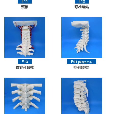
F11
F12
頸椎
頸椎連結
F13
F91
[症例モデル]
血管付頸椎
症例頸椎1