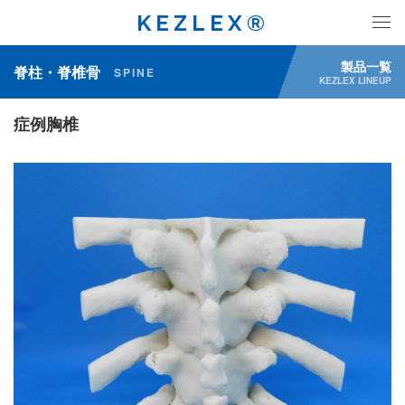
KEZLEX®
製品一覧
脊柱・脊椎骨
SPINE
KEZLEX LINEUP
症例胸椎