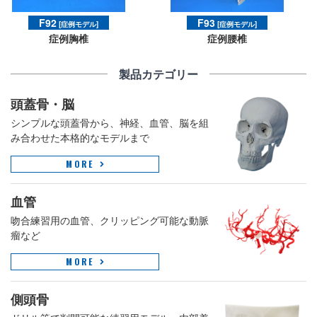
F92
F93
[症例モデル]
[症例モデル]
症例胸椎
症例腰椎
製品カテゴリー
頭蓋骨・脳
シンプルな頭蓋骨から、神経、血管、脳を組
み合わせた本格的なモデルまで
MORE
血管
吻合練習用の血管、クリッピング可能な動脈
瘤など
MORE
側頭骨