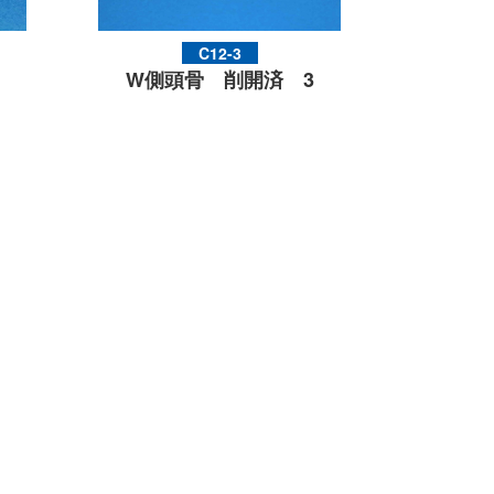
C12-3
W側頭骨 削開済 3