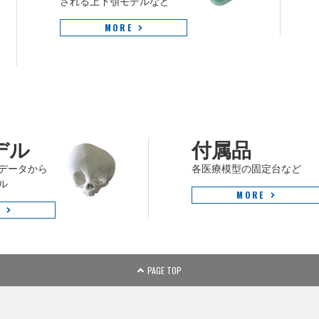
される上下顎モデルなど
MORE
デル
付属品
データから
各医療模型の固定台など
ル
MORE
E
PAGE TOP