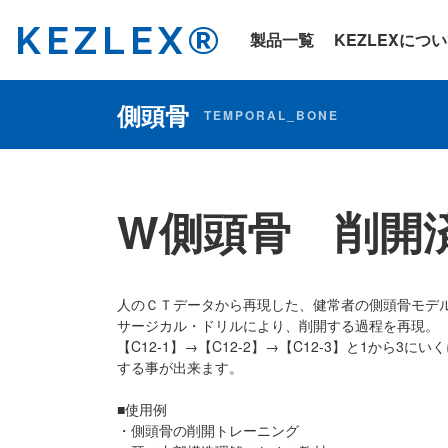
KEZLEX®
製品一覧
KEZLEXにつ
側頭骨
TEMPORAL_BONE
W側頭骨 削開
人のＣＴデータから再現した、健常者の側頭骨モデ
サージカル・ドリルにより、削開する過程を再現。
【C12-1】→【C12-2】→【C12-3】と1から3
する事が出来ます。
■使用例
・側頭骨の削開トレーニング